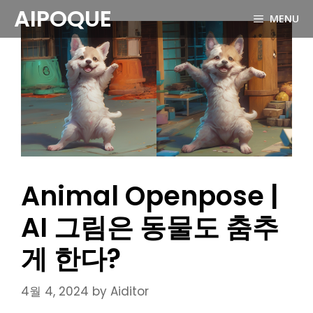
Skip
AIPOQUE
MENU
to
content
Animal Openpose |
AI 그림은 동물도 춤추
게 한다?
4월 4, 2024
by
Aiditor