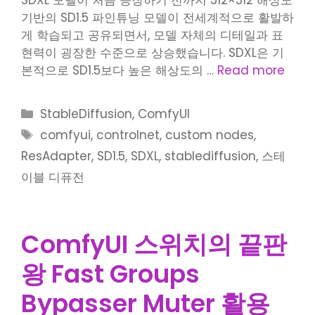
기반의 SD1.5 파인튜닝 모델이 전세계적으로 활발하
게 학습되고 공유되면서, 모델 자체의 디테일과 표
현력이 굉장한 수준으로 상승했습니다. SDXL은 기
본적으로 SD1.5보다 높은 해상도의 …
Read more
Categories
StableDiffusion
,
ComfyUI
Tags
comfyui
,
controlnet
,
custom nodes
,
ResAdapter
,
SD1.5
,
SDXL
,
stablediffusion
,
스테
이블 디퓨전
ComfyUI 스위치의 끝판
왕 Fast Groups
Bypasser Muter 활용