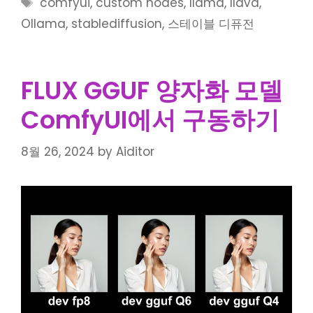
Tags
comfyui
,
custom nodes
,
llama
,
llava
,
Ollama
,
stablediffusion
,
스테이블 디퓨전
FLUX GGUF 양자화 모델
ComfyUI에서 구동하기
8월 26, 2024
by
Aiditor