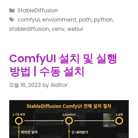
Categories
StableDiffusion
Tags
comfyui
,
enviornment
,
path
,
python
,
stablediffusion
,
venv
,
webui
ComfyUI 설치 및 실행
방법 | 수동 설치
12월 16, 2023
by
Aiditor