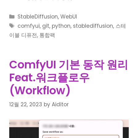
Categories
StableDiffusion
,
WebUI
Tags
comfyui
,
git
,
python
,
stablediffusion
,
스테
이블 디퓨전
,
통합팩
ComfyUI 기본 동작 원리
Feat.워크플로우
(Workflow)
12월 22, 2023
by
Aiditor