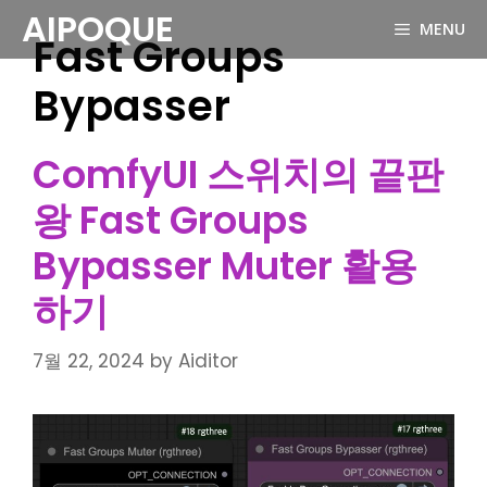
Skip
AIPOQUE
MENU
to
Fast Groups
content
Bypasser
ComfyUI 스위치의 끝판
왕 Fast Groups
Bypasser Muter 활용
하기
7월 22, 2024
by
Aiditor